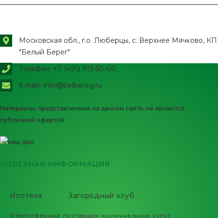
Московская обл., г.о. Люберцы, с. Верхнее Мячково, КП
"Белый Берег"
Телефон: +7 (495) 913-50-00
E-mail:
info@belbereg.ru
Материалы, представленные на данном сайте, не являются
публичной офертой
ПОЛЕЗНАЯ ИНФОРМАЦИЯ
Ипотека
Загородный клуб
Ответственный поставщик коммунальных услуг