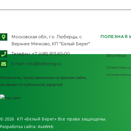
ПОЛЕЗНАЯ
Московская обл., г.о. Люберцы, с.
Верхнее Мячково, КП "Белый Берег"
Телефон: +7 (495) 913-50-00
Ипотека
E-mail:
info@belbereg.ru
Ответствен
коммунальн
Материалы, представленные на данном сайте,
не являются публичной офертой
© 2026
КП «Белый Берег»
Все права защищены.
Разработка сайта:
AvaWeb