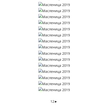
1
2
►